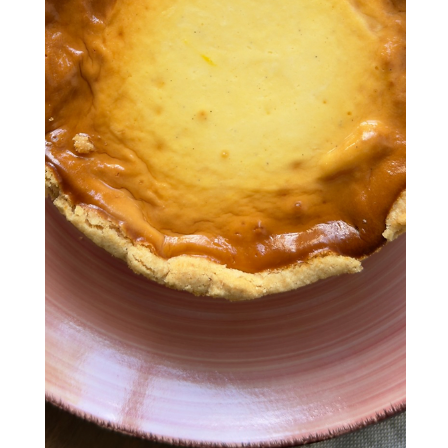
Glutenfreier Schlupfkuchen
Dieser glutenfreie Schlupfkuchen ist das ultimative Rezept für
alles, was euer Obstkorb gerade hergibt! Ob frische Beeren im
Sommer oder aromatische Äpfel im Herbst – die Früchte machen
den Kuchen herrlich saftig und frisch. Ein unkomplizierter
Klassiker, der immer Saison hat!