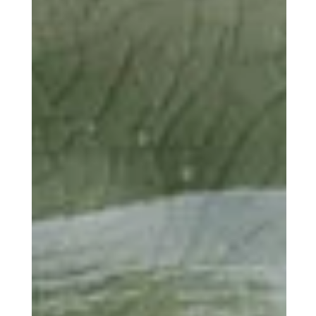
Glutenfreies Kürbis-
Sauerteigbrot mit Walnüssen
Dieses leckere und glutenfreie Sauerteigbrot wurde mithilfe eines
Kürbispürees zubereitet!