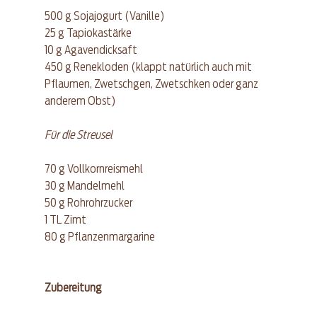
500 g Sojajogurt (Vanille)  
25 g Tapiokastärke  
10 g Agavendicksaft  
450 g Renekloden (klappt natürlich auch mit 
Pflaumen, Zwetschgen, Zwetschken oder ganz 
anderem Obst) 
Für die Streusel
70 g Vollkornreismehl  
30 g Mandelmehl  
50 g Rohrohrzucker  
1 TL Zimt  
80 g Pflanzenmargarine 
Zubereitung