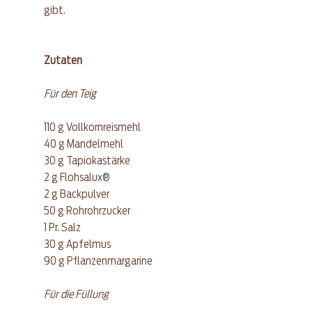
gibt.
Zutaten
Für den Teig
110 g Vollkornreismehl  
40 g Mandelmehl  
30 g Tapiokastärke  
2 g Flohsalux
®
2 g Backpulver  
50 g Rohrohrzucker  
1 Pr. Salz  
30 g Apfelmus  
90 g Pflanzenmargarine 
Für die Füllung