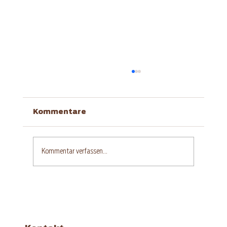
Kommentare
Kommentar verfassen...
Glutenfreier Aprikosen-
Quarkkuchen mit Streuseln