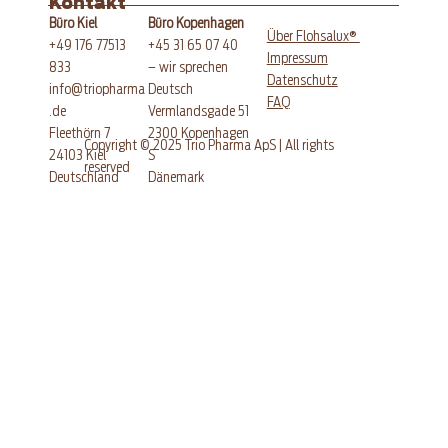
Kontakt
Büro Kopenhagen
Büro Kiel
®
Über Flohsalux
+45 31 65 07 40
+49 176 77513
Impressum
– wir sprechen
833
Datenschutz
Deutsch
info@triopharma
FAQ
Vermlandsgade 51
.de
​2300 Kopenhagen
Fleethörn 7
Copyright © 2025 Trio Pharma ApS | All rights
S
24103 Kiel
reserved
Dänemark
​Deutschland