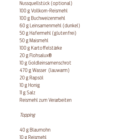
Nussquellstück (optional)
100 g Vollkorn-Reismehl
100 g Buchweizenmehl
60 g Leinsamenmehl (dunkel)
50 g Hafermehl (glutenfrei)
50 g Maismehl
100 g Kartoffelstärke
20 g Flohsalux®
10 g Goldleinsamenschrot
470 g Wasser  (lauwarm)
20 g Rapsöl
10 g Honig
11 g Salz
Reismehl zum Verarbeiten
Topping
40 g Blaumohn
10 g Reismehl