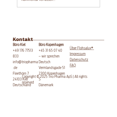
Glutenfreier Aprikosen-
Quarkkuchen mit Streuseln
Kontakt
Büro Kopenhagen
Büro Kiel
®
Über Flohsalux
+45 31 65 07 40
+49 176 77513
Impressum
– wir sprechen
833
Datenschutz
Deutsch
info@triopharma
FAQ
Vermlandsgade 51
.de
​2300 Kopenhagen
Fleethörn 7
Copyright © 2025 Trio Pharma ApS | All rights
S
24103 Kiel
reserved
Dänemark
​Deutschland