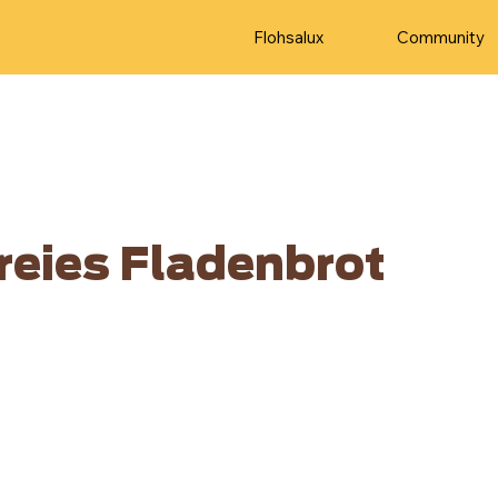
Flohsalux
Community
reies Fladenbrot