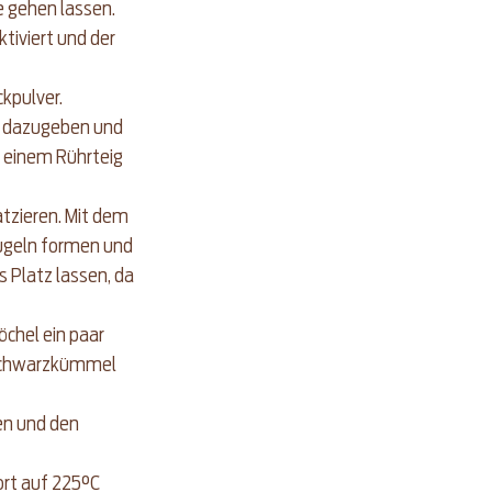
 gehen lassen. 
tiviert und der 
kpulver. 
e dazugeben und 
r einem Rührteig 
atzieren. Mit dem 
Kugeln formen und 
 Platz lassen, da 
chel ein paar 
 Schwarzkümmel 
n und den 
ort auf 225°C 