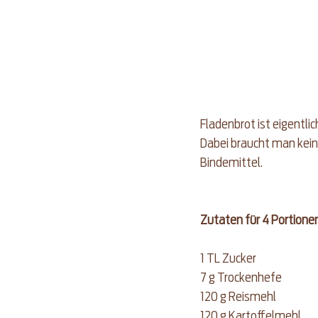
Fladenbrot ist eigentli
Dabei braucht man kein
Bindemittel. 
Zutaten für 4 Portione
1 TL Zucker  
7 g Trockenhefe  
120 g Reismehl  
120 g Kartoffelmehl  