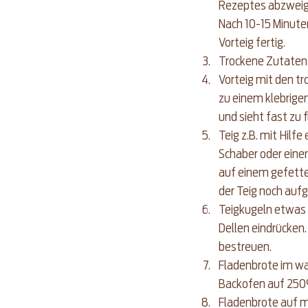
Rezeptes abzweige
Nach 10-15 Minuten
Vorteig fertig.
Trockene Zutaten m
Vorteig mit den t
zu einem klebrigen
und sieht fast zu f
Teig z.B. mit Hilf
Schaber oder einer
auf einem gefette
der Teig noch aufg
Teigkugeln etwas p
Dellen eindrücken
bestreuen.
Fladenbrote im wa
Backofen auf 250°
Fladenbrote auf m