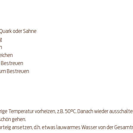
Quark oder Sahne  
g  
  
eichen  
Bestreuen  
um Bestreuen 
ige Temperatur vorheizen, z.B. 50°C. Danach wieder ausschalten
 schön gehen.
orteig ansetzen, d.h. etwas lauwarmes Wasser von der Gesam