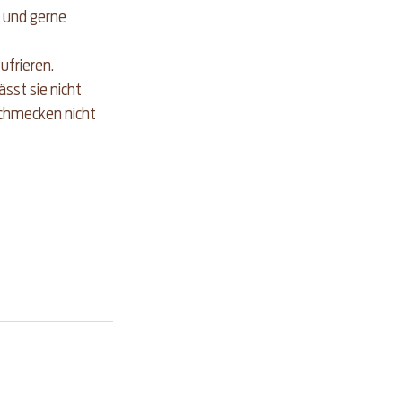
 und gerne 
frieren. 
sst sie nicht 
schmecken nicht 