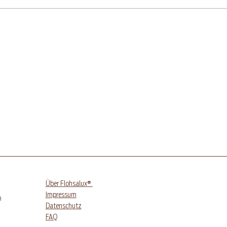
Glutenfreier Aprikosen-
Glu
Quarkkuchen mit
Sch
Streuseln
®
Über Flohsalux
Impressum
h
Datenschutz
FAQ