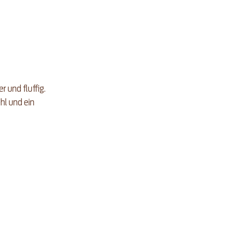
 und fluffig. 
l und ein 