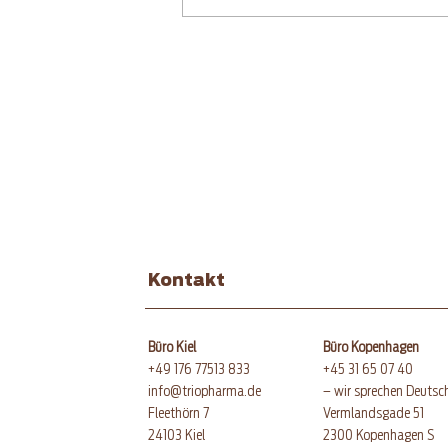
Glutenfreies
Leinsamenbrot mit
Sauerteig
Kontakt
Büro Kiel
Büro Kopenhagen
+49 176 77513 833
+45 31 65 07 40
info@triopharma.de
– wir sprechen Deutsc
Fleethörn 7
Vermlandsgade 51
24103 Kiel
​2300 Kopenhagen S