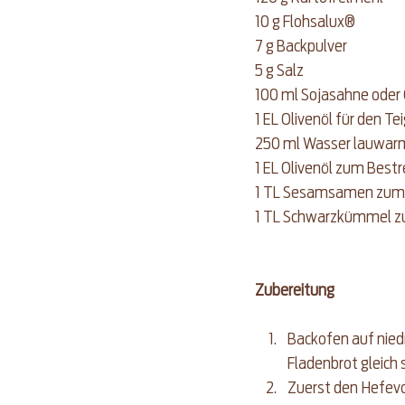
10 g Flohsalux®   
7 g Backpulver  
5 g Salz  
100 ml Sojasahne oder 
1 EL Olivenöl für den Tei
250 ml Wasser lauwarm
1 EL Olivenöl zum Bestr
1 TL Sesamsamen zum 
1 TL Schwarzkümmel z
Zubereitung
Backofen auf niedr
Fladenbrot gleich
Zuerst den Hefev