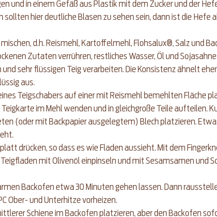
n und in einem Gefäß aus Plastik mit dem Zucker und der Hefe
 sollten hier deutliche Blasen zu sehen sein, dann ist die Hefe ak
ischen, d.h. Reismehl, Kartoffelmehl, Flohsalux®, Salz und Bac
rockenen Zutaten verrühren, restliches Wasser, Öl und Sojasahn
 und sehr flüssigen Teig verarbeiten. Die Konsistenz ähnelt ehe
lüssig aus.
e eines Teigschabers auf einer mit Reismehl bemehlten Fläche pl
 Teigkarte im Mehl wenden und in gleichgroße Teile aufteilen. 
ten (oder mit Backpapier ausgelegtem) Blech platzieren. Etwas
eht.
latt drücken, so dass es wie Fladen aussieht. Mit dem Fingerknö
. Teigfladen mit Olivenöl einpinseln und mit Sesamsamen und
rmen Backofen etwa 30 Minuten gehen lassen. Dann rausstelle
C Ober- und Unterhitze vorheizen.
ittlerer Schiene im Backofen platzieren, aber den Backofen sof