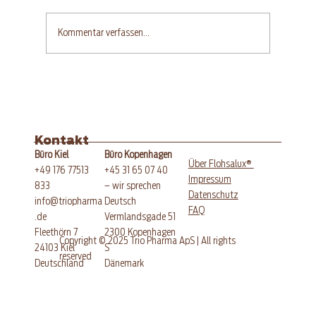
Kommentar verfassen...
Glutenfreier Aprikosen-
Quarkkuchen mit Streuseln
Kontakt
Büro Kopenhagen
Büro Kiel
®
Über Flohsalux
+45 31 65 07 40
+49 176 77513
Impressum
– wir sprechen
833
Datenschutz
Deutsch
info@triopharma
FAQ
Vermlandsgade 51
.de
​2300 Kopenhagen
Fleethörn 7
Copyright © 2025 Trio Pharma ApS | All rights
S
24103 Kiel
reserved
Dänemark
​Deutschland