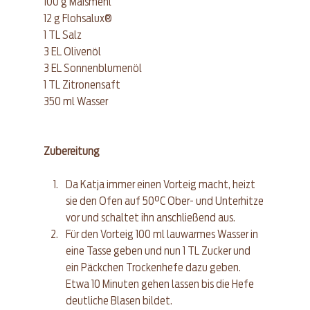
100 g Maismehl  
12 g Flohsalux®  
1 TL Salz  
3 EL Olivenöl  
3 EL Sonnenblumenöl  
1 TL Zitronensaft  
350 ml Wasser 
Zubereitung
Da Katja immer einen Vorteig macht, heizt 
sie den Ofen auf 50°C Ober- und Unterhitze 
vor und schaltet ihn anschließend aus.  
Für den Vorteig 100 ml lauwarmes Wasser in 
eine Tasse geben und nun 1 TL Zucker und 
ein Päckchen Trockenhefe dazu geben. 
Etwa 10 Minuten gehen lassen bis die Hefe 
deutliche Blasen bildet.  