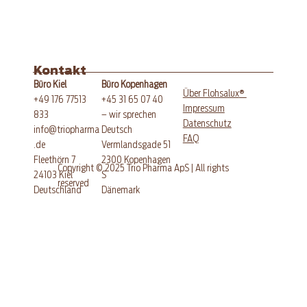
Glutenfreier Aprikosen-
Quarkkuchen mit Streuseln
Kontakt
Büro Kopenhagen
Büro Kiel
®
Über Flohsalux
+45 31 65 07 40
+49 176 77513
Impressum
– wir sprechen
833
Datenschutz
Deutsch
info@triopharma
FAQ
Vermlandsgade 51
.de
​2300 Kopenhagen
Fleethörn 7
Copyright © 2025 Trio Pharma ApS | All rights
S
24103 Kiel
reserved
Dänemark
​Deutschland