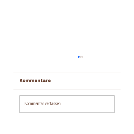
Kommentare
Kommentar verfassen...
Glutenfreier Aprikosen-
Quarkkuchen mit Streuseln