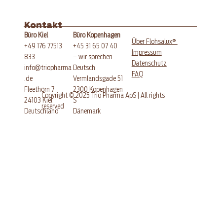
Kontakt
Büro Kopenhagen
Büro Kiel
®
Über Flohsalux
+45 31 65 07 40
+49 176 77513
Impressum
– wir sprechen
833
Datenschutz
Deutsch
info@triopharma
FAQ
Vermlandsgade 51
.de
​2300 Kopenhagen
Fleethörn 7
Copyright © 2025 Trio Pharma ApS | All rights
S
24103 Kiel
reserved
Dänemark
​Deutschland