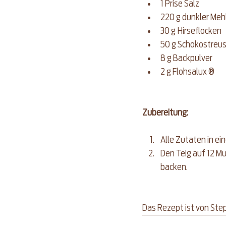
1 Prise Salz
220 g dunkler Meh
30 g Hirseflocken
50 g Schokostreus
8 g Backpulver
2 g Flohsalux ®
Zubereitung:
Alle Zutaten in ei
Den Teig auf 12 M
backen.
Das Rezept ist von Ste