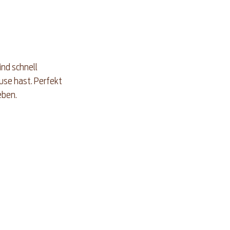
nd schnell 
se hast. Perfekt 
eben.