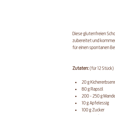
Diese glutenfreien Scho
zubereitet und kommen 
für einen spontanen Bes
Zutaten:
(für 12 Stück)
20 g Kichererbse
80 g Rapsöl
200 - 250 g Mande
10 g Apfelessig
100 g Zucker