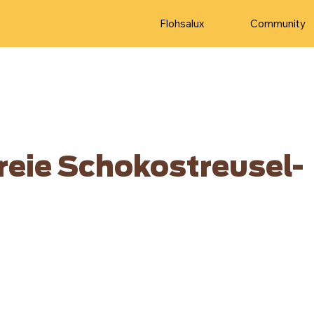
Flohsalux
Community
reie Schokostreusel-