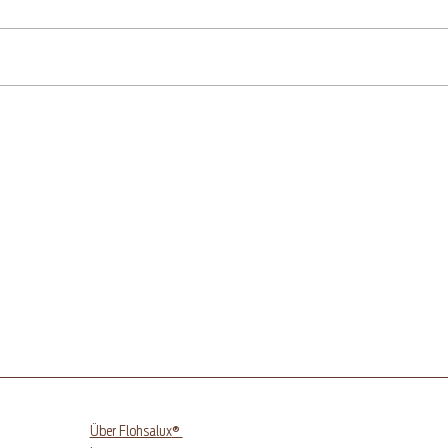
Glutenfreier Aprikosen-
Glu
Quarkkuchen mit
Sch
Streuseln
®
Über Flohsalux