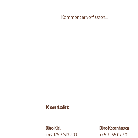
Kommentar verfassen...
Glutenfreies
Leinsamenbrot mit
Sauerteig
Kontakt
Büro Kiel
Büro Kopenhagen
+49 176 77513 833
+45 31 65 07 40