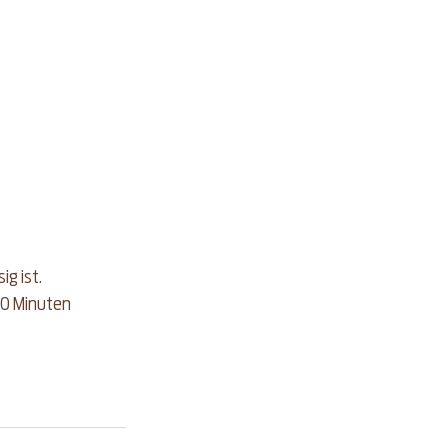
ig ist.
30 Minuten 