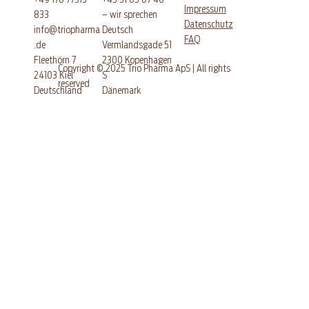
+45 31 65 07 40
+49 176 77513
Impressum
– wir sprechen
833
Datenschutz
Deutsch
info@triopharma
FAQ
Vermlandsgade 51
.de
​2300 Kopenhagen
Fleethörn 7
Copyright © 2025 Trio Pharma ApS | All rights
S
24103 Kiel
reserved
Dänemark
​Deutschland