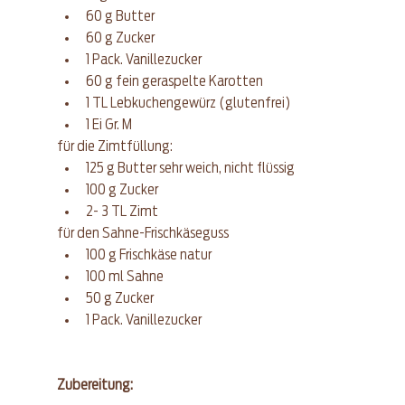
60 g Butter
60 g Zucker
1 Pack. Vanillezucker
60 g fein geraspelte Karotten
1 TL Lebkuchengewürz (glutenfrei)
1 Ei Gr. M
für die Zimtfüllung: 
125 g Butter sehr weich, nicht flüssig
100 g Zucker
2- 3 TL Zimt
für den Sahne-Frischkäseguss
100 g Frischkäse natur
100 ml Sahne
50 g Zucker
1 Pack. Vanillezucker
Zubereitung: 