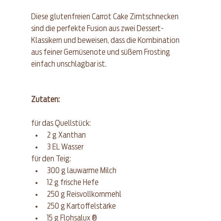
Diese glutenfreien Carrot Cake Zimtschnecken 
sind die perfekte Fusion aus zwei Dessert-
Klassikern und beweisen, dass die Kombination 
aus feiner Gemüsenote und süßem Frosting 
einfach unschlagbar ist.
Zutaten: 
für das Quellstück: 
2 g Xanthan
3 EL Wasser
für den Teig: 
300 g lauwarme Milch
12 g frische Hefe
250 g Reisvollkornmehl
250 g Kartoffelstärke
15 g Flohsalux ®