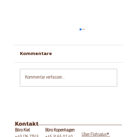
Kommentare
Kommentar verfassen...
Glutenfreier Aprikosen-
Quarkkuchen mit Streuseln
Kontakt
Büro Kopenhagen
Büro Kiel
®
Über Flohsalux