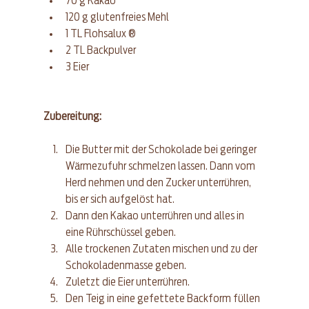
70 g Kakao
120 g glutenfreies Mehl
1 TL Flohsalux 
®
2 TL Backpulver
3 Eier
Zubereitung: 
Die Butter mit der Schokolade bei geringer 
Wärmezufuhr schmelzen lassen. Dann vom 
Herd nehmen und den Zucker unterrühren, 
bis er sich aufgelöst hat.
Dann den Kakao unterrühren und alles in 
eine Rührschüssel geben.
Alle trockenen Zutaten mischen und zu der 
Schokoladenmasse geben. 
Zuletzt die Eier unterrühren.
Den Teig in eine gefettete Backform füllen 