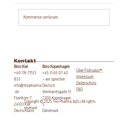
Kommentar verfassen...
Glutenfreier Aprikosen-
Quarkkuchen mit Streuseln
Kontakt
Büro Kopenhagen
Büro Kiel
®
Über Flohsalux
+45 31 65 07 40
+49 176 77513
Impressum
– wir sprechen
833
Datenschutz
Deutsch
info@triopharma
FAQ
Vermlandsgade 51
.de
​2300 Kopenhagen
Fleethörn 7
Copyright © 2025 Trio Pharma ApS | All rights
S
24103 Kiel
reserved
Dänemark
​Deutschland