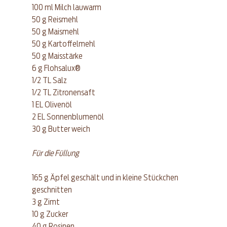
100 ml Milch lauwarm  
50 g Reismehl  
50 g Maismehl  
50 g Kartoffelmehl  
50 g Maisstärke  
6 g Flohsalux®
1/2 TL Salz  
1/2 TL Zitronensaft  
1 EL Olivenöl  
2 EL Sonnenblumenöl  
30 g Butter weich 
Für die Füllung 
165 g Äpfel geschält und in kleine Stückchen 
geschnitten  
3 g Zimt  
10 g Zucker  
40 g Rosinen  