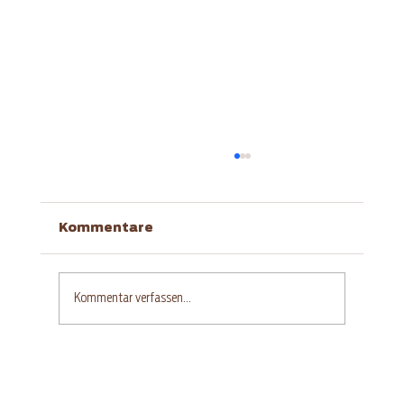
Kommentare
Kommentar verfassen...
Glutenfreier Aprikosen-
Quarkkuchen mit Streuseln