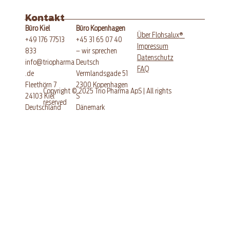
Kontakt
Büro Kopenhagen
Büro Kiel
®
Über Flohsalux
+45 31 65 07 40
+49 176 77513
Impressum
– wir sprechen
833
Datenschutz
Deutsch
info@triopharma
FAQ
Vermlandsgade 51
.de
​2300 Kopenhagen
Fleethörn 7
Copyright © 2025 Trio Pharma ApS | All rights
S
24103 Kiel
reserved
Dänemark
​Deutschland