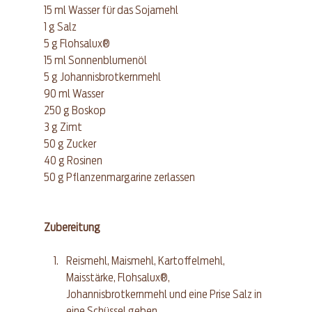
15 ml Wasser für das Sojamehl  
1 g Salz  
5 g Flohsalux®
15 ml Sonnenblumenöl  
5 g Johannisbrotkernmehl  
90 ml Wasser  
250 g Boskop  
3 g Zimt  
50 g Zucker  
40 g Rosinen  
50 g Pflanzenmargarine zerlassen 
Zubereitung 
Reismehl, Maismehl, Kartoffelmehl, 
Maisstärke, Flohsalux®, 
Johannisbrotkernmehl und eine Prise Salz in 
eine Schüssel geben.  