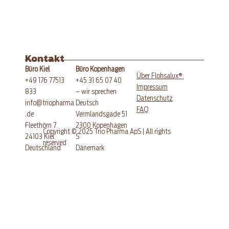
Glutenfreier Aprikosen-
Quarkkuchen mit Streuseln
Kontakt
Büro Kopenhagen
Büro Kiel
®
Über Flohsalux
+45 31 65 07 40
+49 176 77513
Impressum
– wir sprechen
833
Datenschutz
Deutsch
info@triopharma
FAQ
Vermlandsgade 51
.de
​2300 Kopenhagen
Fleethörn 7
Copyright © 2025 Trio Pharma ApS | All rights
S
24103 Kiel
reserved
Dänemark
​Deutschland